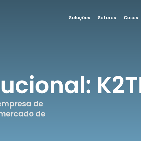
Soluções
Setores
Cases
tucional: K2T
, empresa de
o mercado de