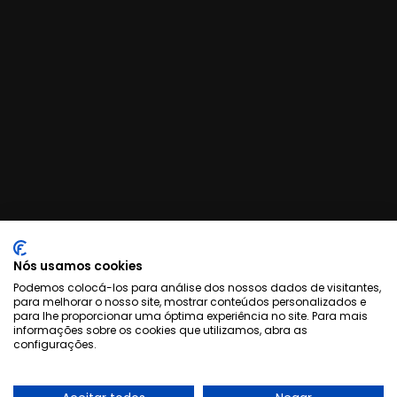
Nós usamos cookies
Podemos colocá-los para análise dos nossos dados de visitantes,
para melhorar o nosso site, mostrar conteúdos personalizados e
para lhe proporcionar uma óptima experiência no site. Para mais
informações sobre os cookies que utilizamos, abra as
configurações.