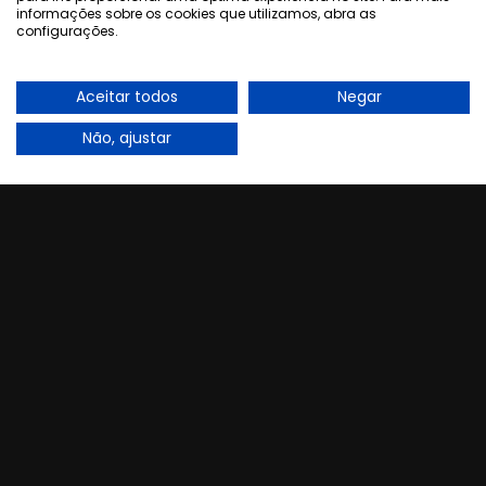
informações sobre os cookies que utilizamos, abra as
configurações.
Aceitar todos
Negar
Não, ajustar
Saiba mais
LIVEAD
Projeto Digital: Nike Corrida SP-
RIO (2011)
Conteúdos e Interações em tempo real, no
Facebook