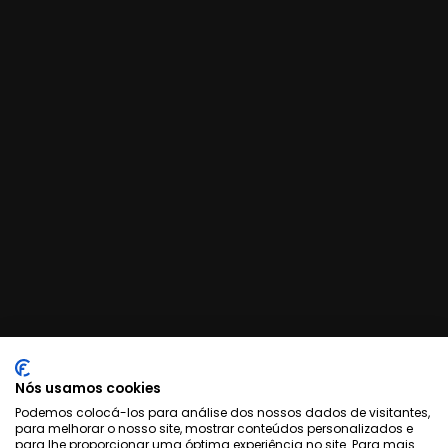
Cases Relacionados
Nós usamos cookies
Podemos colocá-los para análise dos nossos dados de visitantes,
para melhorar o nosso site, mostrar conteúdos personalizados e
para lhe proporcionar uma óptima experiência no site. Para mais