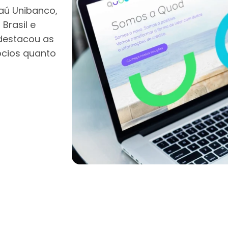
taú Unibanco,
Brasil e
 destacou as
ócios quanto