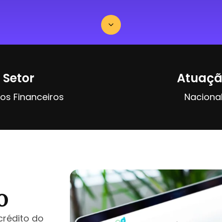
Setor
Atuaç
ços Financeiros
Naciona
o
crédito do