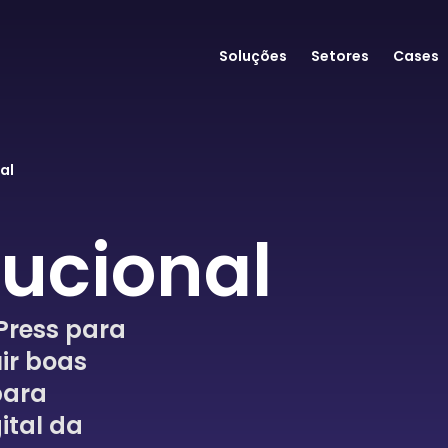
Soluções
Setores
Cases
al
itucional
Press para
ir boas
para
ital da