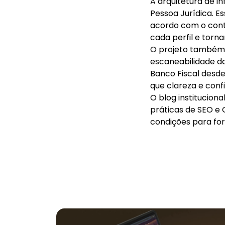
A arquitetura de i
Pessoa Jurídica. 
acordo com o cont
cada perfil e torn
O projeto também c
escaneabilidade da
Banco Fiscal desd
que clareza e conf
O blog institucion
práticas de SEO e 
condições para for