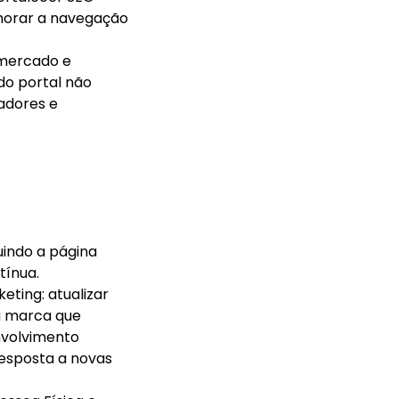
lhorar a navegação
 mercado e
do portal não
cadores e
uindo a página
tínua.
ting: atualizar
a marca que
nvolvimento
resposta a novas