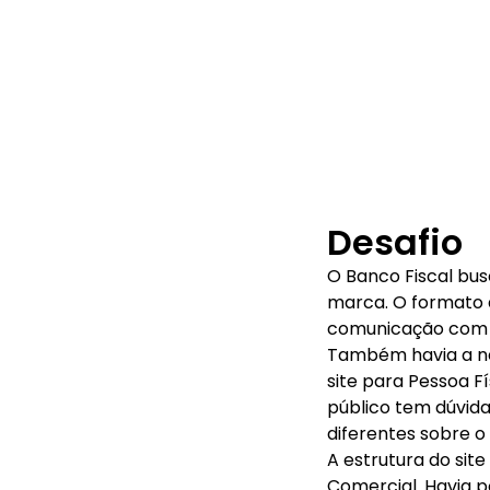
Desafio
O Banco Fiscal busc
marca. O formato d
comunicação com p
Também havia a ne
site para Pessoa F
público tem dúvidas
diferentes sobre o u
A estrutura do sit
Comercial. Havia p