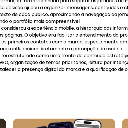
nformação foi redesenhada para separar as jornadas de P
Essa decisão ajudou a organizar mensagens, conteúdos e
exto de cada público, aproximando a navegação da jorn
ando o portfólio mais compreensível.
onsiderou a experiência mobile, a hierarquia das infor
s páginas. O objetivo era facilitar o entendimento da pr
e os primeiros contatos com a marca, especialmente 
iança influenciam diretamente a percepção do usuário.
al foi estruturado como uma frente de conteúdo estratég
GEO, organização de temas prioritários, leitura por inten
talecer a presença digital da marca e a qualificação de 