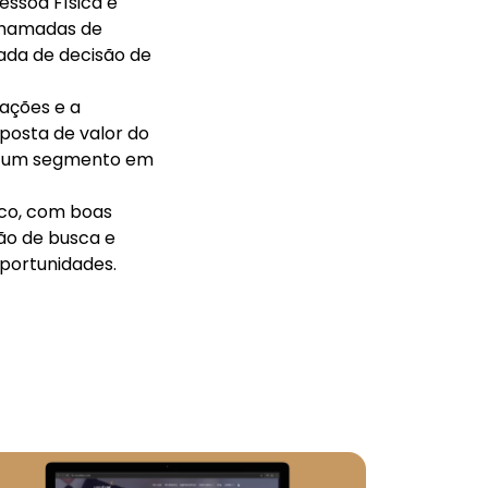
essoa Física e
 chamadas de
ada de decisão de
mações e a
oposta de valor do
em um segmento em
ico, com boas
ção de busca e
oportunidades.