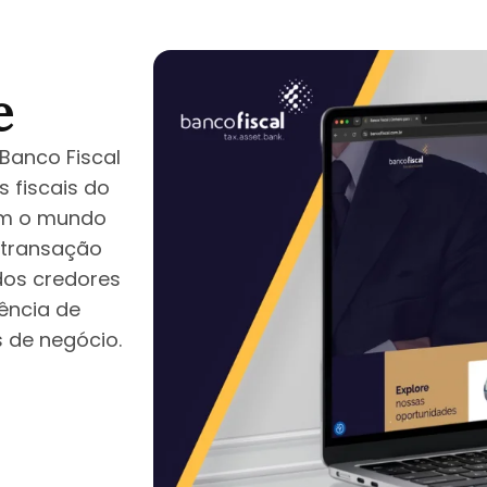
e
Banco Fiscal
 fiscais do
gam o mundo
a transação
ldos credores
gência de
 de negócio.