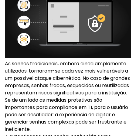
Boas práticas para implementação da
tecnologia
Equipe de Governança/Security
Equipe de Produto
Desafios e soluções
As senhas tradicionais, embora ainda amplamente
utilizadas, tornaram-se cada vez mais vulneráveis a
um possível ataque cibernético. No caso de grandes
Escolhendo o método adequado para cada
empresas, senhas fracas, esquecidas ou reutilizadas
caso
representam riscos significativos para a instituição.
Se de um lado as medidas protetivas são
Por que a implementação gradual é importante?
importantes para compliance em TI, para o usuário
pode ser desafiador: a experiência de digitar e
Resumo
gerenciar senhas complexas pode ser frustrante e
ineficiente.