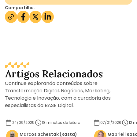
Compartilhe:
Artigos Relacionados
Continue explorando conteúdos sobre
Transformação Digital, Negócios, Marketing,
Tecnologia e Inovação, com a curadoria dos
Saiba mais
Saiba mais
especialistas da BASE Digital.
24/09/2025
18 minutos de leitura
07/01/2026
12 m
Marcos Schestak (Rasta)
Gabrieli Ras