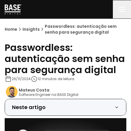
Digital
Como o passwordless fortalece a segurança
digital?
Passwordless: autenticação sem
Home
Insights
senha para segurança digital
Como funciona a autenticação sem senha?
Passwordless:
autenticação sem senha
Exemplo 1: Fator de Posse (OTP Multichannel)
para segurança digital
Exemplo 2: Fator de Inerência (Biometria
Facial)
26/11/2024
12 minutos de leitura
Mateus Costa
Vantagens do uso em plataformas digitais
Software Engineer na BASE Digital
Neste artigo
Para os usuários
Para as empresas: