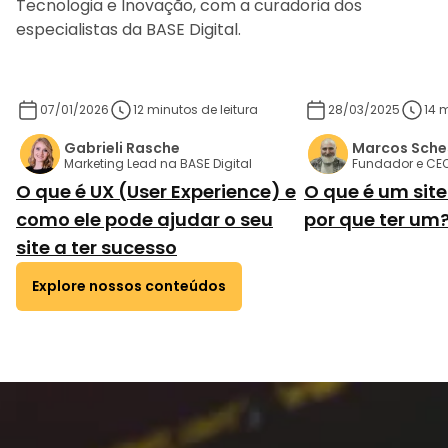
Tecnologia e Inovação, com a curadoria dos
especialistas da BASE Digital.
Saiba mais
Saiba mais
07/01/2026
12 minutos de leitura
28/03/2025
14 m
Gabrieli Rasche
Marcos Sche
Marketing Lead na BASE Digital
Fundador e CEO
O que é UX (User Experience) e
O que é um site
como ele pode ajudar o seu
por que ter um
site a ter sucesso
Explore nossos conteúdos