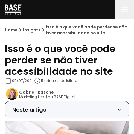
Quais os benefícios da acessibilidade digital?
Isso é o que você pode perder se não
Home
Insights
Inclusão
tiver acessibilidade no site
Isso é o que você pode
Aumenta o acesso ao seu site
perder se não tiver
Melhora a Reputação da Marca
acessibilidade no site
Melhora a Usabilidade Geral
05/07/2024
5 minutos de leitura
Gabrieli Rasche
Quais são e como implementar os principais
Marketing Lead na BASE Digital
recursos de acessibilidade digital em portais?
Neste artigo
Acessibilidade Visual
Acessibilidade Auditiva