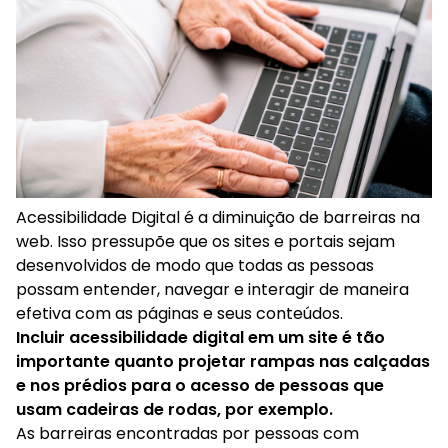
Acessibilidade Motora
Acessibilidade Cognitiva
Acessibilidade a Dispositivos Móveis
Acessibilidade a Tecnologia Assistiva
Acessibilidade Digital é a diminuição de barreiras na
web. Isso pressupõe que os sites e portais sejam
Acessibilidade a Idosos
desenvolvidos de modo que todas as pessoas
possam entender, navegar e interagir de maneira
efetiva com as páginas e seus conteúdos.
Existem avanços sendo feitos em direção à
acessibilidade
Incluir acessibilidade digital em um site é tão
importante quanto projetar rampas nas calçadas
e nos prédios para o acesso de pessoas que
usam cadeiras de rodas, por exemplo.
As barreiras encontradas por pessoas com